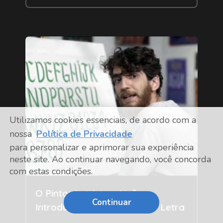
Utilizamos cookies essenciais, de acordo com a
nossa
Política de Privacidade
para personalizar e aprimorar sua experiência
neste site. Ao continuar navegando, você concorda
com estas condições.
Livre
O Pintor Letrista – Lições
Continuar
Introdutórias em Pintura de Letra