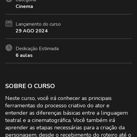
neste
dizendo
dizendo
contando
curso.
que
que
que
Cinema
se
se
você
inscreveu
inscreveu
se
neste
neste
inscreveu
Lançamento do curso
curso.
curso.
neste
curso.
29 AGO 2024
Dedicação Estimada
6 aulas
SOBRE O CURSO
Neste curso, você irá conhecer as principais
ferramentas do processo criativo do ator e
entender as diferenças básicas entre a linguagem
teatral e a cinematográfica. Você também irá
aprender as etapas necessárias para a criação da
personagem, desde o recebimento do roteiro até o