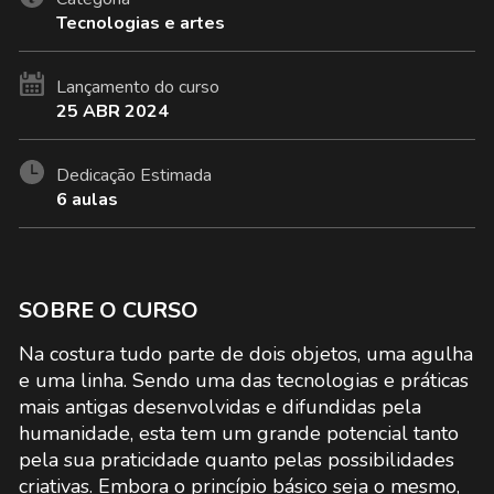
neste
dizendo
dizendo
contando
curso.
que
que
que
Tecnologias e artes
se
se
você
inscreveu
inscreveu
se
neste
neste
inscreveu
Lançamento do curso
curso.
curso.
neste
curso.
25 ABR 2024
Dedicação Estimada
6 aulas
SOBRE O CURSO
Na costura tudo parte de dois objetos, uma agulha
e uma linha. Sendo uma das tecnologias e práticas
mais antigas desenvolvidas e difundidas pela
humanidade, esta tem um grande potencial tanto
pela sua praticidade quanto pelas possibilidades
criativas. Embora o princípio básico seja o mesmo,